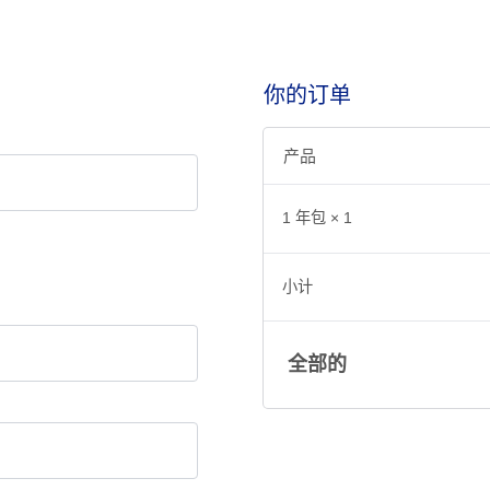
你的订单
产品
1 年包
× 1
小计
全部的